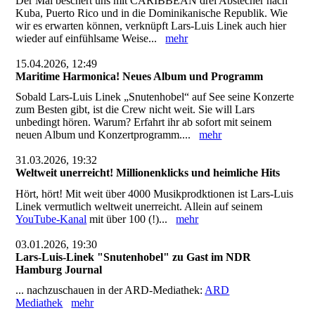
Der Mai beschert uns mit CARIBBEAN drei Abstecher nach
Kuba, Puerto Rico und in die Dominikanische Republik. Wie
wir es erwarten können, verknüpft Lars-Luis Linek auch hier
wieder auf einfühlsame Weise...
mehr
15.04.2026, 12:49
Maritime Harmonica! Neues Album und Programm
Sobald Lars-Luis Linek „Snutenhobel“ auf See seine Konzerte
zum Besten gibt, ist die Crew nicht weit. Sie will Lars
unbedingt hören. Warum? Erfahrt ihr ab sofort mit seinem
neuen Album und Konzertprogramm....
mehr
31.03.2026, 19:32
Weltweit unerreicht! Millionenklicks und heimliche Hits
Hört, hört! Mit weit über 4000 Musikprodktionen ist Lars-Luis
Linek vermutlich weltweit unerreicht. Allein auf seinem
YouTube-Kanal
mit über 100 (!)...
mehr
03.01.2026, 19:30
Lars-Luis-Linek "Snutenhobel" zu Gast im NDR
Hamburg Journal
... nachzuschauen in der ARD-Mediathek:
ARD
Mediathek
mehr